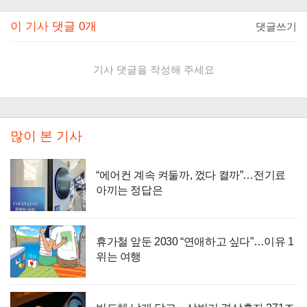
이 기사
댓글
0
개
댓글쓰기
기사 댓글을 작성해 주세요
많이 본 기사
“에어컨 계속 켜둘까, 껐다 켤까”…전기료
아끼는 정답은
휴가철 앞둔 2030 “연애하고 싶다”…이유 1
위는 여행