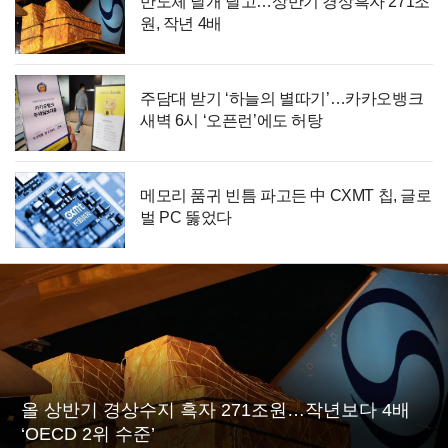
반도체 날개 달고…상반기 경상흑자 271조
원, 작년 4배
주담대 받기 ‘하늘의 별따기’…카카오뱅크
새벽 6시 ‘오픈런’에도 허탕
메모리 품귀 빈틈 파고든 中 CXMT 칩, 글로
벌 PC 뚫었다
올 상반기 경상수지 흑자 271조원…작년보다 4배
‘OECD 2위 수준’