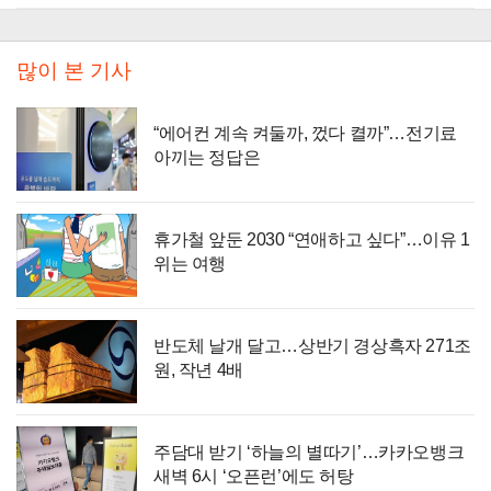
많이 본 기사
“에어컨 계속 켜둘까, 껐다 켤까”…전기료
아끼는 정답은
휴가철 앞둔 2030 “연애하고 싶다”…이유 1
위는 여행
반도체 날개 달고…상반기 경상흑자 271조
원, 작년 4배
주담대 받기 ‘하늘의 별따기’…카카오뱅크
새벽 6시 ‘오픈런’에도 허탕