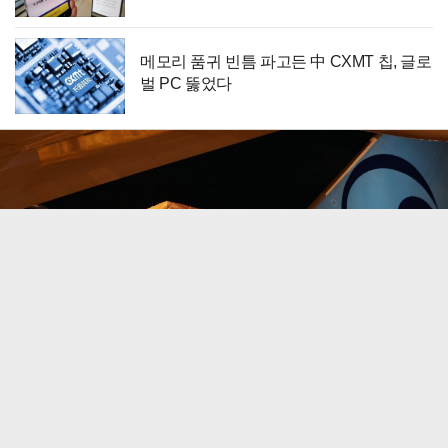
메모리 품귀 빈틈 파고든 中 CXMT 칩, 글로
벌 PC 뚫었다
올 상반기 경상수지 흑자 271조원…작년보다 4배
‘OECD 2위 수준’
로그인
PC버전
이용약관
|
개인정보처리방침
| Copyright by donga.com