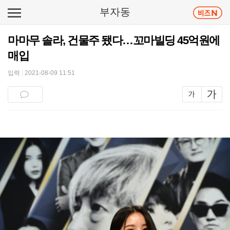
부자동
마마무 솔라, 건물주 됐다…꼬마빌딩 45억원에
매입
입력
|
2021-08-09 11:51