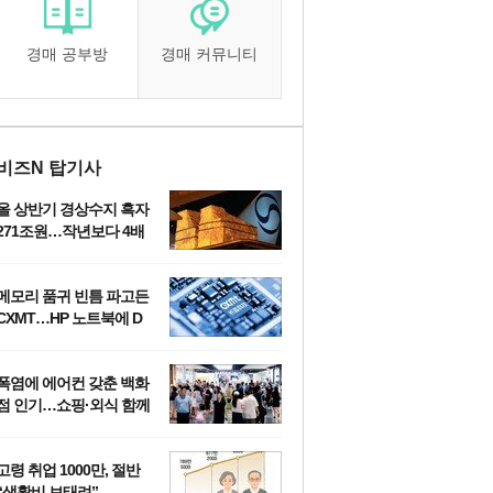
경매 공부방
경매 커뮤니티
비즈N 탑기사
올 상반기 경상수지 흑자
271조원…작년보다 4배
‘OECD 2위 수준’
메모리 품귀 빈틈 파고든
CXMT…HP 노트북에 D
램 탑재
폭염에 에어컨 갖춘 백화
점 인기…쇼핑·외식 함께
즐기는 ‘몰캉스’
고령 취업 1000만, 절반
“생활비 보태려”