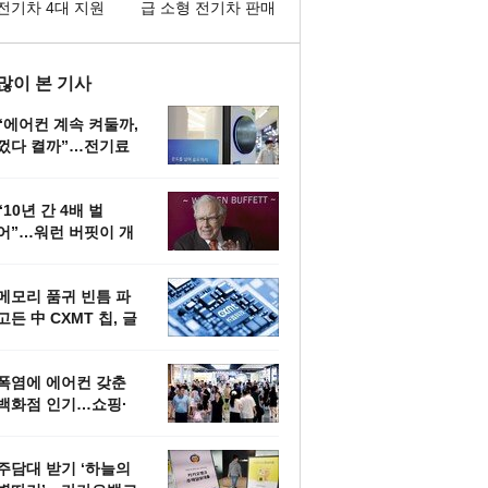
전기차 4대 지원
급 소형 전기차 판매
1위 달성
많이 본 기사
“에어컨 계속 켜둘까,
껐다 켤까”…전기료
아끼는 정답은
“10년 간 4배 벌
어”…워런 버핏이 개
미에게 추천한 투자
법은
메모리 품귀 빈틈 파
고든 中 CXMT 칩, 글
로벌 PC 뚫었다
폭염에 에어컨 갖춘
백화점 인기…쇼핑·
외식 함께 즐기는 ‘몰
캉스’
주담대 받기 ‘하늘의