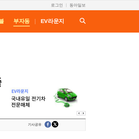
로그인
동아일보
블
부자동
|
EV라운지
줄
기사공유
|