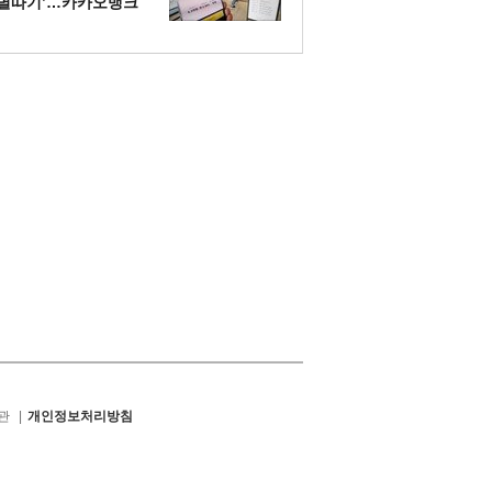
별따기’…카카오뱅크
새벽 6시 ‘오픈런’에
도 허탕
관
|
개인정보처리방침