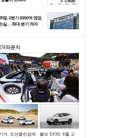
쿠팡, 2분기 8350억 영업
손실… 최대 분기 적자
EV라운지
기아, 오션클린업에
볼보 EX30, 6월 고