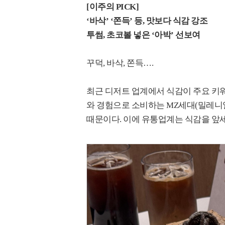
[이주의 PICK]
‘바삭’ ‘쫀득’ 등, 맛보다 식감 강조
투썸, 초코볼 넣은 ‘아박’ 선보여
꾸덕, 바삭, 쫀득….
최근 디저트 업계에서 식감이 주요 키워
와 경험으로 소비하는 MZ세대(밀레니
때문이다. 이에 유통업계는 식감을 앞