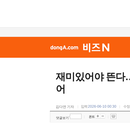
재미있어야 뜬다…
어
입력
2026-06-10 00:30
수
김다연 기자
|
폰트
|
댓글보기