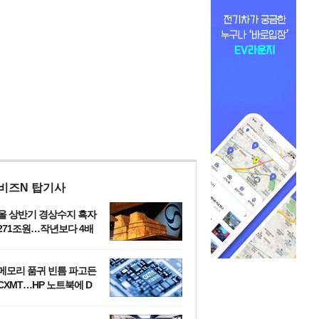
비즈N 탑기사
올 상반기 경상수지 흑자
271조원…작년보다 4배
‘OECD 2위 수준’
메모리 품귀 빈틈 파고든
CXMT…HP 노트북에 D
램 탑재