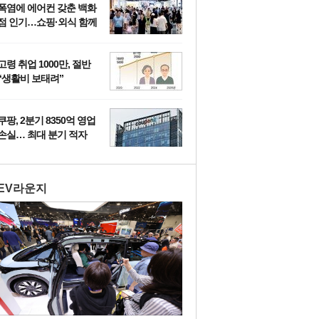
폭염에 에어컨 갖춘 백화
점 인기…쇼핑·외식 함께
즐기는 ‘몰캉스’
고령 취업 1000만, 절반
“생활비 보태려”
쿠팡, 2분기 8350억 영업
손실… 최대 분기 적자
EV라운지