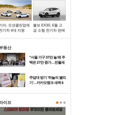
기아, 오션클린업에
볼보 EX30, 6월 고
전기차 4대 지원
급 소형 전기차 판매
1위 달성
부동산
“서울 가구 37만 늘 때 주
택은 27만 증가…전월세
불안 불가피”
주담대 받기 ‘하늘의 별따
기’…카카오뱅크 새벽 6
시 ‘오픈런’에도 허탕
라이프