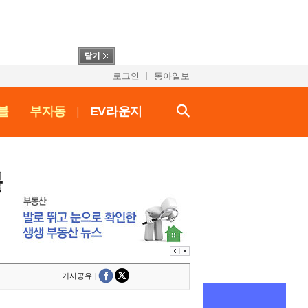
로그인
동아일보
블
부자동
|
EV라운지
붙
기사공유
|