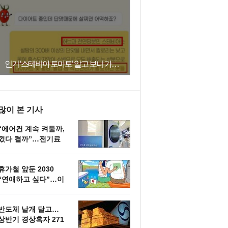
인기 ‘스테비아 토마토’ 알고 보니 가공식품…허위광고·위생 위반 적발
많이 본 기사
“에어컨 계속 켜둘까,
껐다 켤까”…전기료
아끼는 정답은
휴가철 앞둔 2030
“연애하고 싶다”…이
유 1위는 여행
반도체 날개 달고…
상반기 경상흑자 271