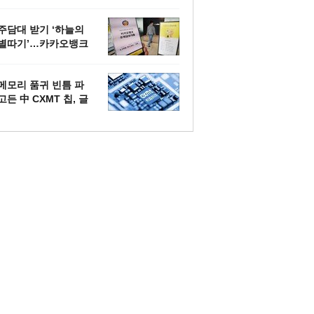
조원, 작년 4배
주담대 받기 ‘하늘의
별따기’…카카오뱅크
새벽 6시 ‘오픈런’에
도 허탕
메모리 품귀 빈틈 파
고든 中 CXMT 칩, 글
로벌 PC 뚫었다