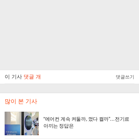
이 기사
댓글
개
댓글쓰기
많이 본 기사
“에어컨 계속 켜둘까, 껐다 켤까”…전기료
아끼는 정답은