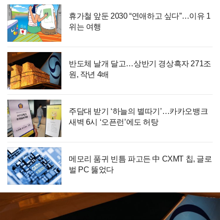
휴가철 앞둔 2030 “연애하고 싶다”…이유 1
위는 여행
반도체 날개 달고…상반기 경상흑자 271조
원, 작년 4배
주담대 받기 ‘하늘의 별따기’…카카오뱅크
새벽 6시 ‘오픈런’에도 허탕
메모리 품귀 빈틈 파고든 中 CXMT 칩, 글로
벌 PC 뚫었다