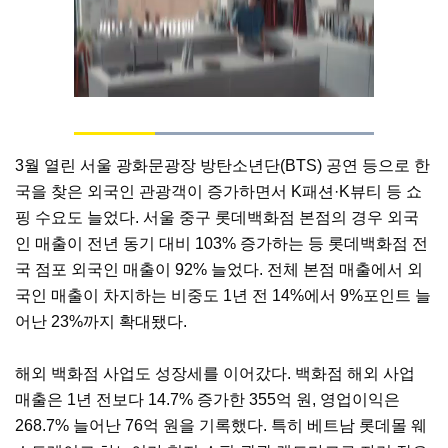
Loaded
:
100.00%
Current
0:04
/
Duration
0:15
Pause
Unmute
3월 열린 서울 광화문광장 방탄소년단(BTS) 공연 등으로 한
Time
국을 찾은 외국인 관광객이 증가하면서 K패션·K뷰티 등 쇼
핑 수요도 늘었다. 서울 중구 롯데백화점 본점의 경우 외국
인 매출이 전년 동기 대비 103% 증가하는 등 롯데백화점 전
국 점포 외국인 매출이 92% 늘었다. 전체 본점 매출에서 외
국인 매출이 차지하는 비중도 1년 전 14%에서 9%포인트 늘
어난 23%까지 확대됐다.
해외 백화점 사업도 성장세를 이어갔다. 백화점 해외 사업
매출은 1년 전보다 14.7% 증가한 355억 원, 영업이익은
268.7% 늘어난 76억 원을 기록했다. 특히 베트남 롯데몰 웨