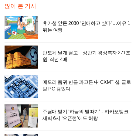
많이 본 기사
휴가철 앞둔 2030 “연애하고 싶다”…이유 1
위는 여행
반도체 날개 달고…상반기 경상흑자 271조
원, 작년 4배
메모리 품귀 빈틈 파고든 中 CXMT 칩, 글로
벌 PC 뚫었다
주담대 받기 ‘하늘의 별따기’…카카오뱅크
새벽 6시 ‘오픈런’에도 허탕