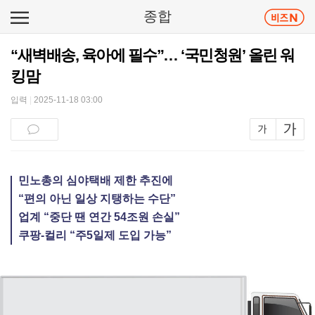
종합
“새벽배송, 육아에 필수”… ‘국민청원’ 올린 워
킹맘
입력
|
2025-11-18 03:00
민노총의 심야택배 제한 추진에
“편의 아닌 일상 지탱하는 수단”
업계 “중단 땐 연간 54조원 손실”
쿠팡-컬리 “주5일제 도입 가능”